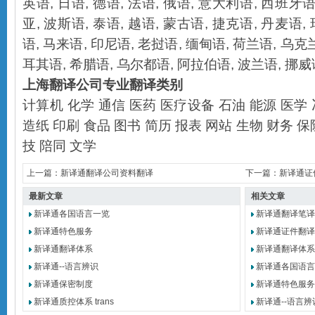
英语
,
日语
,
德语
,
法语
,
俄语
,
意大利语
,
西班牙
亚
,
波斯语
,
泰语
,
越语
,
蒙古语
,
捷克语
,
丹麦语
,
语
,
马来语
,
印尼语
,
老挝语
,
缅甸语
,
荷兰语
,
乌克
耳其语
,
希腊语
,
乌尔都语
,
阿拉伯语
,
波兰语
,
挪威
上海翻译公司
专业翻译类别
计算机
化学
通信
医药
医疗设备
石油
能源
医学
造纸
印刷
食品
图书
简历
报表
网站
生物
财务
保
技
陪同
文学
上一篇：
新译通翻译公司资料翻译
下一篇：
新译通证件
最新文章
相关文章
新译通各国语言一览
新译通翻译笔译及
新译通特色服务
新译通证件翻译服
新译通翻译体系
新译通翻译体系
新译通--语言辨识
新译通各国语言
新译通保密制度
新译通特色服务
新译通质控体系 trans
新译通--语言辨